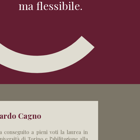
ma flessibile.
ardo Cagno
a conseguito a pieni voti la laurea in
versità di Torino e l’abilitazione alla