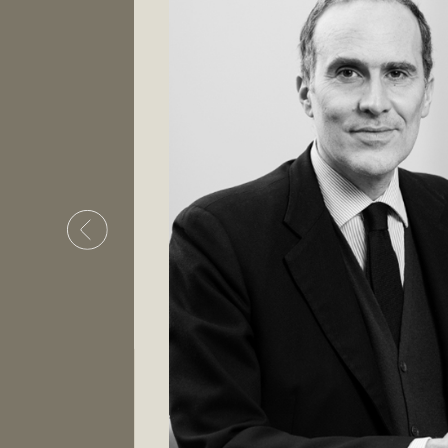
i Torino.
esso lo Studio
i risarcimento
racontrattuali,
.
nti l’esercizio
 in materia di
l processo di
ologie e della