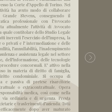
esso la Corte d’Appello di Torino.
Nei
ttività ha avuto modo di collaborare
io Grande Stevens, conseguendo il
tica professionale con l’Avvocato
ita attualmente l’attività di Avvocato
va quale contitolare dello Studio Legale
tti inerenti l’esercizio dell’impresa, la
 o privati e l’ intermediazione e delle
nullità, l’annullabilità, l'inadempimento
nsulenza e assistenza legale nel settore
le, dell’informazione, delle tecnologie
procedure concorsuali.
E’ attivo nella
oso in materia di diritto di famiglia,
iritto condominiale. Si occupa di
va e passiva di pretese risarcitorie
trattuale o extracontrattuale. Opera
esponsabilità medica, così come nella
in via ordinaria e di urgenza.
Presta
cietarie e trasferimenti d’azienda.
Tutti
 efficacemente dopo aver maturato