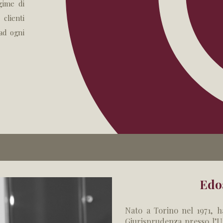
gime di
clienti
 ad ogni
Edo
Nato a Torino nel 1971, h
Giurisprudenza presso l’Uni