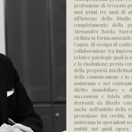
professione di Avvocato pr
suoi primi tre anni di a
all’interno dello Stud
completamento della pra
Alessandro Borda.
Eserc
civilista in forma associati
Cagno.
Si occupa di contra
collaborazione tra imprese
relative patologie quali la 
e la risoluzione; presta co
della proprietà intellettua
della comunicazione e in 
assistenza e nel contenzi
diritto immobiliare e d
successioni e tutela atti
derivanti da illecito con
anche nell’ambito della r
protezione dei crediti, 
assistenza in operazioni so
ambiti nei quali opera