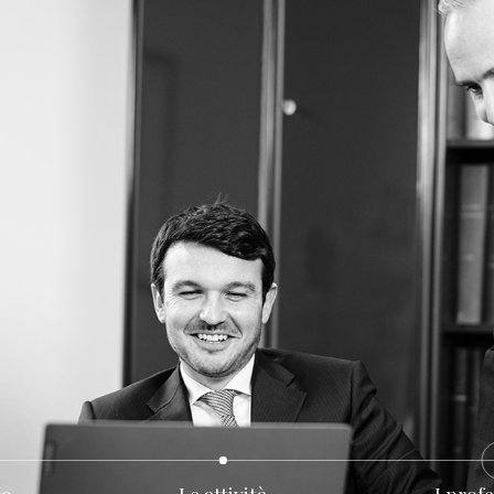
io
Le attività
I profe